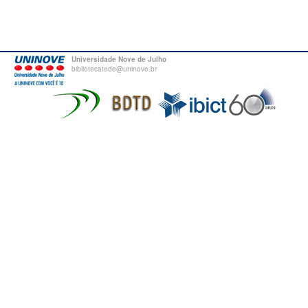
Universidade Nove de Julho
bibliotecatede@uninove.br