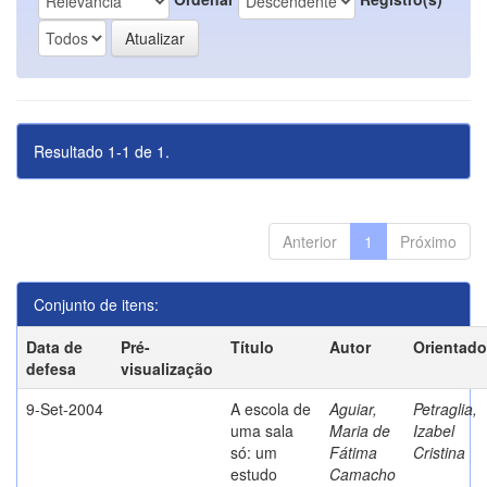
Resultado 1-1 de 1.
Anterior
1
Próximo
Conjunto de itens:
Data de
Pré-
Título
Autor
Orientado
defesa
visualização
9-Set-2004
A escola de
Aguiar,
Petraglia,
uma sala
Maria de
Izabel
só: um
Fátima
Cristina
estudo
Camacho