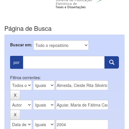
Página de Busca
Buscar em:
por
Filtros correntes: