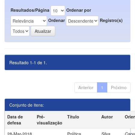
Resultados/Página
Ordenar por
Ordenar
Registro(s)
Resultado 1-1 de 1.
Anterior
1
Próximo
Conjunto de itens:
Data de
Pré-
Título
Autor
Orie
defesa
visualização
28-Mar-2018
Política
Silva,
Carva