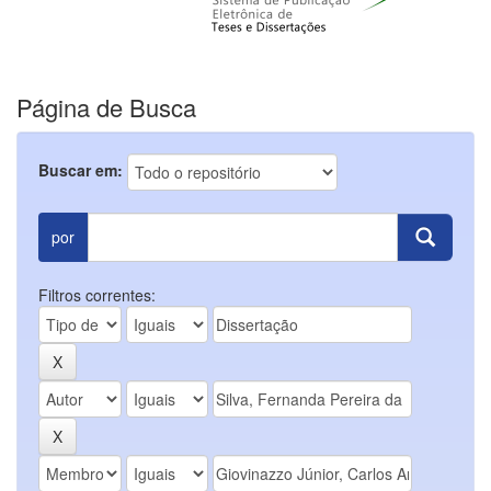
Página de Busca
Buscar em:
por
Filtros correntes: