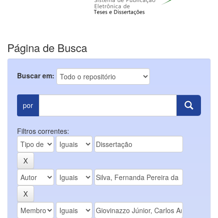
Página de Busca
Buscar em:
por
Filtros correntes: