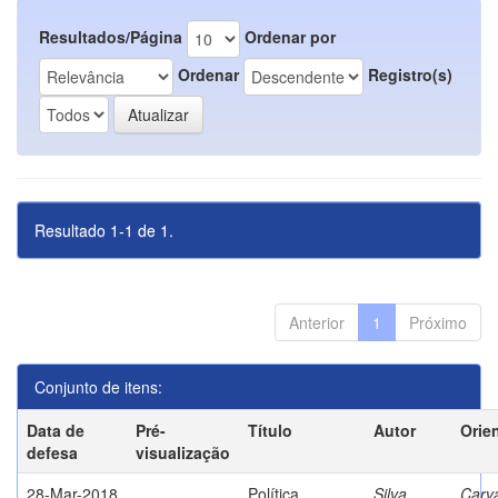
Resultados/Página
Ordenar por
Ordenar
Registro(s)
Resultado 1-1 de 1.
Anterior
1
Próximo
Conjunto de itens:
Data de
Pré-
Título
Autor
Orie
defesa
visualização
28-Mar-2018
Política
Silva,
Carva