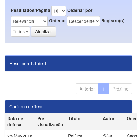
Resultados/Página
Ordenar por
Ordenar
Registro(s)
Resultado 1-1 de 1.
Anterior
1
Próximo
Conjunto de itens:
Data de
Pré-
Título
Autor
Orie
defesa
visualização
28-Mar-2018
Política
Silva,
Carva