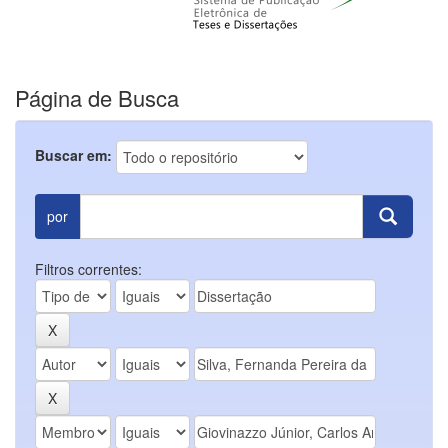
Página de Busca
Buscar em:
por
Filtros correntes: