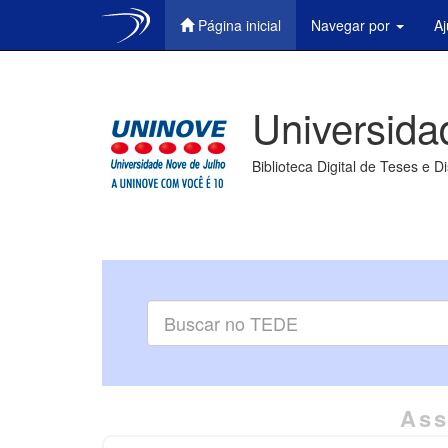
Página inicial
Navegar por
A
Skip
navigation
Universida
Biblioteca Digital de Teses e D
Ass