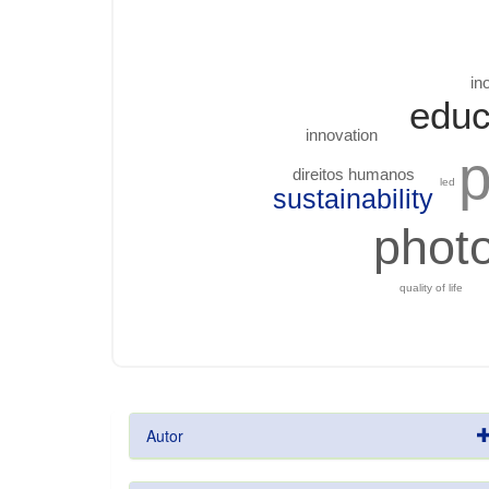
in
edu
innovation
p
direitos humanos
led
sustainability
phot
quality of life
Autor