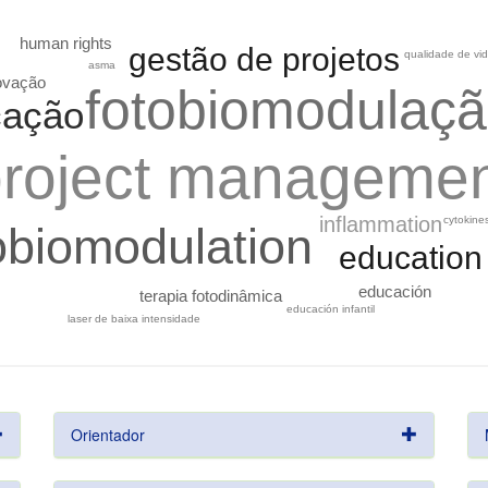
human rights
gestão de projetos
qualidade de vi
asma
ovação
fotobiomodulaç
cação
roject manageme
inflammation
cytokine
obiomodulation
education
educación
terapia fotodinâmica
educación infantil
laser de baixa intensidade
Orientador