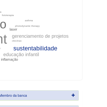
da
fototerapia
ão
asthma
photodynamic therapy
laser
nt
gerenciamento de projetos
citocinas
sustentabilidade
s
educação infantil
inflamação
Membro da banca