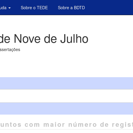
juda
Sobre o TEDE
Sobre a BDTD
de Nove de Julho
issertações
untos com maior número de regis