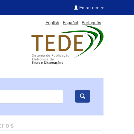
Entrar em:
English
Español
Português
tros