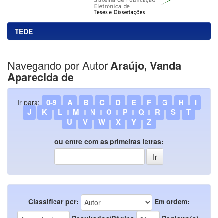
TEDE
Navegando por Autor
Araújo, Vanda
Aparecida de
0-9
A
B
C
D
E
F
G
H
I
Ir para:
J
K
L
M
N
O
P
Q
R
S
T
U
V
W
X
Y
Z
ou entre com as primeiras letras:
Classificar por:
Em ordem:
Resultados/Página
Registro(s):