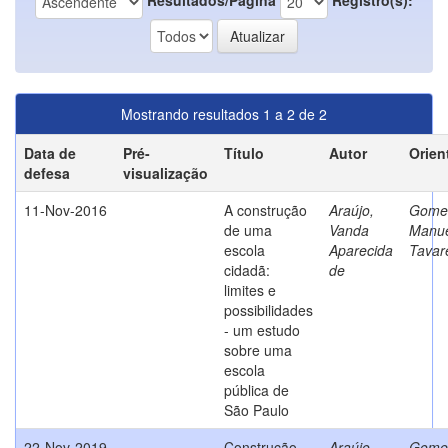
Mostrando resultados 1 a 2 de 2
Data de
Pré-
Título
Autor
Orien
defesa
visualização
11-Nov-2016
A construção
Araújo,
Gome
de uma
Vanda
Manu
escola
Aparecida
Tavar
cidadã:
de
limites e
possibilidades
- um estudo
sobre uma
escola
pública de
São Paulo
22-Nov-2019
Construção
Araújo,
Gome