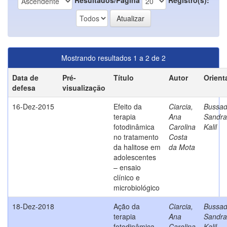
Mostrando resultados 1 a 2 de 2
Data de
Pré-
Título
Autor
Orient
defesa
visualização
16-Dez-2015
Efeito da
Ciarcia,
Bussad
terapia
Ana
Sandra
fotodinâmica
Carolina
Kalil
no tratamento
Costa
da halitose em
da Mota
adolescentes
– ensaio
clínico e
microbiológico
18-Dez-2018
Ação da
Ciarcia,
Bussad
terapia
Ana
Sandra
fotodinâmica
Carolina
Kalil