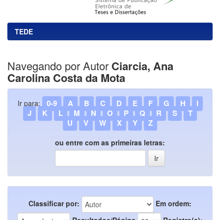
TEDE
Navegando por Autor
Ciarcia, Ana
Carolina Costa da Mota
0-9
A
B
C
D
E
F
G
H
I
Ir para:
J
K
L
M
N
O
P
Q
R
S
T
U
V
W
X
Y
Z
ou entre com as primeiras letras:
Classificar por:
Em ordem:
Resultados/Página
Registro(s):