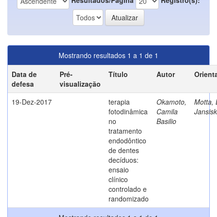
Mostrando resultados 1 a 1 de 1
Data de
Pré-
Título
Autor
Orient
defesa
visualização
19-Dez-2017
terapia
Okamoto,
Motta, 
fotodinâmica
Camila
Jansisk
no
Basilio
tratamento
endodôntico
de dentes
decíduos:
ensaio
clínico
controlado e
randomizado