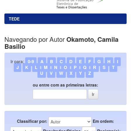
TEDE
Navegando por Autor
Okamoto, Camila
Basilio
0-9
A
B
C
D
E
F
G
H
I
Ir para:
J
K
L
M
N
O
P
Q
R
S
T
U
V
W
X
Y
Z
ou entre com as primeiras letras:
Classificar por:
Em ordem:
Resultados/Página
Registro(s):