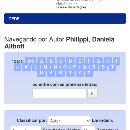
TEDE
Navegando por Autor
Philippi, Daniela
Althoff
0-9
A
B
C
D
E
F
G
H
I
Ir para:
J
K
L
M
N
O
P
Q
R
S
T
U
V
W
X
Y
Z
ou entre com as primeiras letras:
Classificar por:
Em ordem:
Resultados/Página
Registro(s):