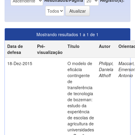
Mostrando resultados 1 a 1 de 1
Data de
Pré-
Título
Autor
Orienta
defesa
visualização
18-Dez-2015
O modelo de
Philippi,
Maccari,
eficácia
Daniela
Emerso
contingente
Althoff
Antonio
de
transferência
de tecnologia
de bozeman:
estudo da
experiência
de escolas de
agricultura de
universidades