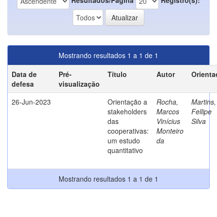
Mostrando resultados 1 a 1 de 1
Data de
Pré-
Título
Autor
Orienta
defesa
visualização
26-Jun-2023
Orientação a
Rocha,
Martins,
stakeholders
Marcos
Fellipe
das
Vinícius
Silva
cooperativas:
Monteiro
um estudo
da
quantitativo
Mostrando resultados 1 a 1 de 1