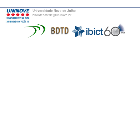
Universidade Nove de Julho
bibliotecatede@uninove.br