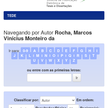
TEDE
Navegando por Autor
Rocha, Marcos
Vinícius Monteiro da
0-9
A
B
C
D
E
F
G
H
I
Ir para:
J
K
L
M
N
O
P
Q
R
S
T
U
V
W
X
Y
Z
ou entre com as primeiras letras:
Classificar por:
Em ordem:
Resultados/Página
Registro(s):