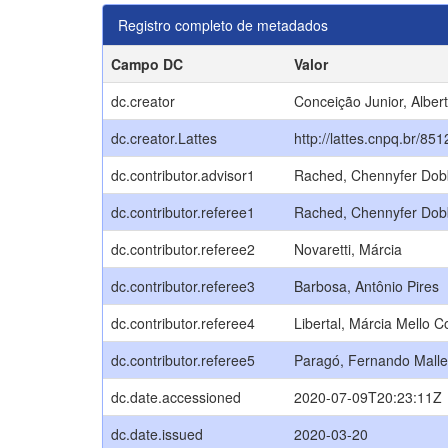
Registro completo de metadados
Campo DC
Valor
dc.creator
Conceição Junior, Alber
dc.creator.Lattes
http://lattes.cnpq.br/8
dc.contributor.advisor1
Rached, Chennyfer Dobb
dc.contributor.referee1
Rached, Chennyfer Dobb
dc.contributor.referee2
Novaretti, Márcia
dc.contributor.referee3
Barbosa, Antônio Pires
dc.contributor.referee4
Libertal, Márcia Mello C
dc.contributor.referee5
Paragó, Fernando Malle
dc.date.accessioned
2020-07-09T20:23:11Z
dc.date.issued
2020-03-20