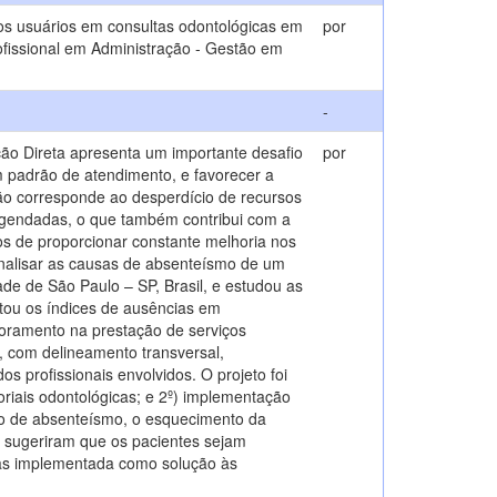
os usuários em consultas odontológicas em
por
rofissional em Administração - Gestão em
-
ação Direta apresenta um importante desafio
por
 padrão de atendimento, e favorecer a
ão corresponde ao desperdício de recursos
agendadas, o que também contribui com a
os de proporcionar constante melhoria nos
 analisar as causas de absenteísmo de um
ade de São Paulo – SP, Brasil, e estudou as
ntou os índices de ausências em
moramento na prestação de serviços
o, com delineamento transversal,
 profissionais envolvidos. O projeto foi
oriais odontológicas; e 2º) implementação
tivo de absenteísmo, o esquecimento da
ão sugeriram que os pacientes sejam
tas implementada como solução às