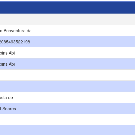
to Boaventura da
512085493522198
ins Abi
ins Abi
osta de
t Soares