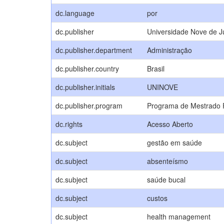
dc.language
por
dc.publisher
Universidade Nove de J
dc.publisher.department
Administração
dc.publisher.country
Brasil
dc.publisher.initials
UNINOVE
dc.publisher.program
Programa de Mestrado P
dc.rights
Acesso Aberto
dc.subject
gestão em saúde
dc.subject
absenteísmo
dc.subject
saúde bucal
dc.subject
custos
dc.subject
health management