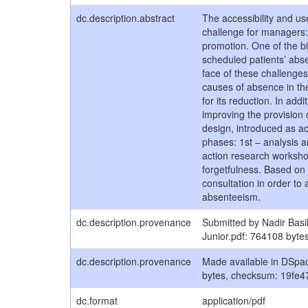
dc.description.abstract
The accessibility and use
challenge for managers: 
promotion. One of the bi
scheduled patients’ absen
face of these challenges
causes of absence in the 
for its reduction. In add
improving the provision 
design, introduced as a
phases: 1st – analysis a
action research workshop
forgetfulness. Based on 
consultation in order to
absenteeism.
dc.description.provenance
Submitted by Nadir Basi
Junior.pdf: 764108 by
dc.description.provenance
Made available in DSpa
bytes, checksum: 19fe
dc.format
application/pdf