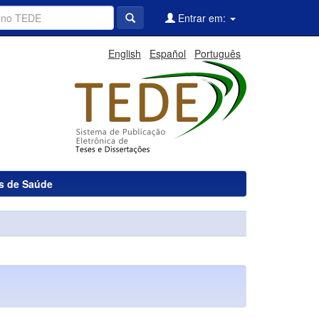
Entrar em:
English
Español
Português
as de Saúde