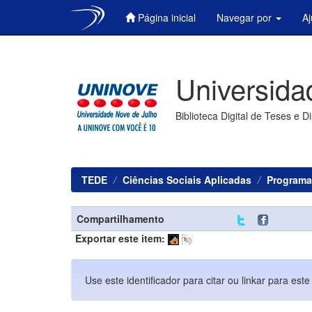
Página inicial
Navegar por
A
Skip
navigation
Universida
Biblioteca Digital de Teses e D
TEDE
Ciências Sociais Aplicadas
Programa
Compartilhamento
Exportar este item:
Use este identificador para citar ou linkar para este