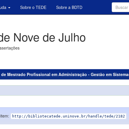
juda
Sobre o TEDE
Sobre a BDTD
de Nove de Julho
issertações
 de Mestrado Profissional em Administração - Gestão em Sistem
 item:
http://bibliotecatede.uninove.br/handle/tede/2182