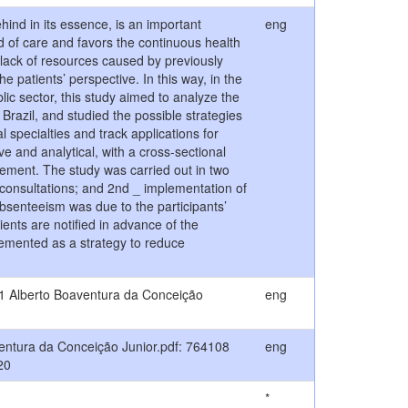
ehind in its essence, is an important
eng
d of care and favors the continuous health
 lack of resources caused by previously
e patients’ perspective. In this way, in the
lic sector, this study aimed to analyze the
 Brazil, and studied the possible strategies
al specialties and track applications for
e and analytical, with a cross-sectional
ement. The study was carried out in two
 consultations; and 2nd _ implementation of
absenteeism was due to the participants’
ients are notified in advance of the
lemented as a strategy to reduce
 1 Alberto Boaventura da Conceição
eng
entura da Conceição Junior.pdf: 764108
eng
20
*