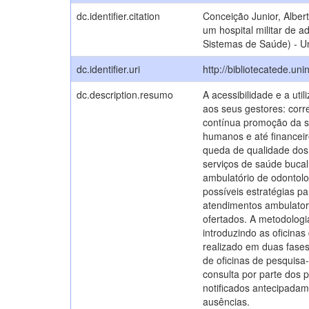
dc.identifier.citation
Conceição Junior, Alber
um hospital militar de 
Sistemas de Saúde) - U
dc.identifier.uri
http://bibliotecatede.un
dc.description.resumo
A acessibilidade e a uti
aos seus gestores: cor
contínua promoção da sa
humanos e até financei
queda de qualidade dos 
serviços de saúde bucal
ambulatório de odontolo
possíveis estratégias p
atendimentos ambulatori
ofertados. A metodologia
introduzindo as oficina
realizado em duas fases:
de oficinas de pesquisa
consulta por parte dos p
notificados antecipada
ausências.