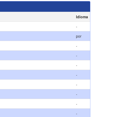
Idioma
-
por
-
-
-
-
-
-
-
-