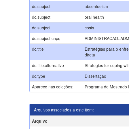
dc.subject
absenteeism
dc.subject
oral health
dc.subject
costs
dc.subject.cnpq
ADMINISTRACAO::ADM
dc.title
Estratégias para o enfr
direta
dc.title.alternative
Strategies for coping wit
dc.type
Dissertação
Aparece nas coleções:
Programa de Mestrado P
Arquivos associados a este item:
Arquivo