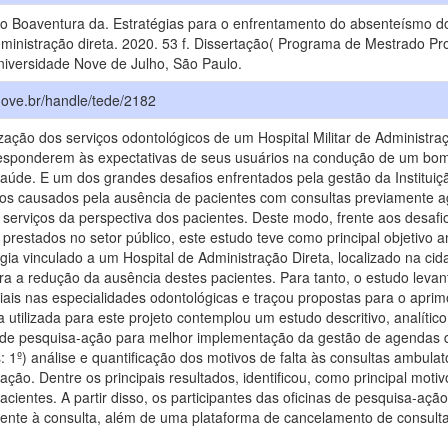
to Boaventura da. Estratégias para o enfrentamento do absenteísmo d
administração direta. 2020. 53 f. Dissertação( Programa de Mestrado P
niversidade Nove de Julho, São Paulo.
inove.br/handle/tede/2182
lização dos serviços odontológicos de um Hospital Militar de Administr
responderem às expectativas de seus usuários na condução de um bom
úde. E um dos grandes desafios enfrentados pela gestão da Instituiç
ros causados pela ausência de pacientes com consultas previamente 
serviços da perspectiva dos pacientes. Deste modo, frente aos desafi
 prestados no setor público, este estudo teve como principal objetivo
gia vinculado a um Hospital de Administração Direta, localizado na cid
ara a redução da ausência destes pacientes. Para tanto, o estudo leva
ais nas especialidades odontológicas e traçou propostas para o apri
 utilizada para este projeto contemplou um estudo descritivo, analític
s de pesquisa-ação para melhor implementação da gestão de agendas dos
 1º) análise e quantificação dos motivos de falta às consultas ambulat
-ação. Dentre os principais resultados, identificou, como principal mo
acientes. A partir disso, os participantes das oficinas de pesquisa-aç
mente à consulta, além de uma plataforma de cancelamento de consul