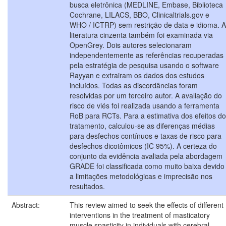
busca eletrônica (MEDLINE, Embase, Biblioteca
Cochrane, LILACS, BBO, Clinicaltrials.gov e
WHO / ICTRP) sem restrição de data e idioma. A
literatura cinzenta também foi examinada via
OpenGrey. Dois autores selecionaram
independentemente as referências recuperadas
pela estratégia de pesquisa usando o software
Rayyan e extrairam os dados dos estudos
incluídos. Todas as discordâncias foram
resolvidas por um terceiro autor. A avaliação do
risco de viés foi realizada usando a ferramenta
RoB para RCTs. Para a estimativa dos efeitos do
tratamento, calculou-se as diferenças médias
para desfechos contínuos e taxas de risco para
desfechos dicotômicos (IC 95%). A certeza do
conjunto da evidência avaliada pela abordagem
GRADE foi classificada como muito baixa devido
a limitações metodológicas e imprecisão nos
resultados.
Abstract:
This review aimed to seek the effects of different
interventions in the treatment of masticatory
muscle spasticity in individuals with cerebral