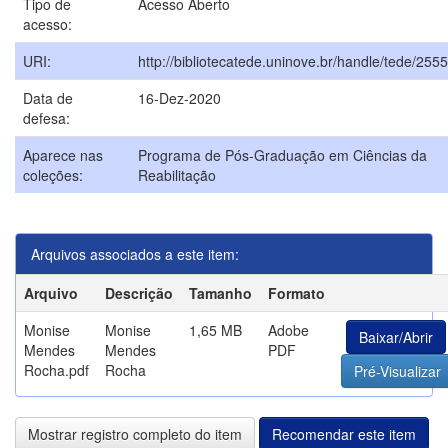
Tipo de
Acesso Aberto
acesso:
URI:
http://bibliotecatede.uninove.br/handle/tede/2555
Data de
16-Dez-2020
defesa:
Aparece nas
Programa de Pós-Graduação em Ciências da
coleções:
Reabilitação
Arquivos associados a este item:
Arquivo
Descrição
Tamanho
Formato
Monise
Monise
1,65 MB
Adobe
Baixar/Abrir
Mendes
Mendes
PDF
Rocha.pdf
Rocha
Pré-Visualizar
Mostrar registro completo do item
Recomendar este item