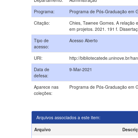
Departamento:
Administração
Programa:
Programa de Pós-Graduação em Ge
Citação:
Chies, Tawnee Gomes. A relação en
em projetos. 2021. 191 f. Dissert
Tipo de
Acesso Aberto
acesso:
URI:
http://bibliotecatede.uninove.br/ha
Data de
9-Mar-2021
defesa:
Aparece nas
Programa de Pós-Graduação em Ge
coleções:
Arquivos associados a este item:
Arquivo
Descri