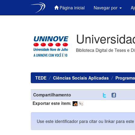
Página inicial
Navegar por
A
Skip
navigation
Universida
Biblioteca Digital de Teses e D
TEDE
Ciências Sociais Aplicadas
Programa
Compartilhamento
Exportar este item:
Use este identificador para citar ou linkar para este