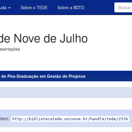
juda
Sobre o TEDE
Sobre a BDTD
de Nove de Julho
issertações
 de Pós-Graduação em Gestão de Projetos
 item:
http://bibliotecatede.uninove.br/handle/tede/2576