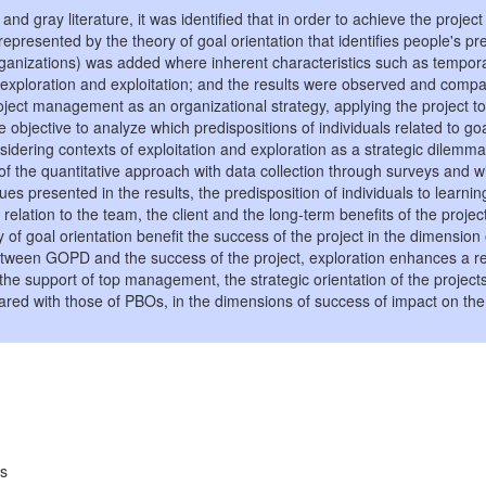
d gray literature, it was identified that in order to achieve the project
 represented by the theory of goal orientation that identifies people's p
anizations) was added where inherent characteristics such as temporality
 exploration and exploitation; and the results were observed and comp
oject management as an organizational strategy, applying the project t
e objective to analyze which predispositions of individuals related to g
onsidering contexts of exploitation and exploration as a strategic dilem
 of the quantitative approach with data collection through surveys and wi
es presented in the results, the predisposition of individuals to learning
 relation to the team, the client and the long-term benefits of the project
 of goal orientation benefit the success of the project in the dimension
between GOPD and the success of the project, exploration enhances a r
at the support of top management, the strategic orientation of the projec
ared with those of PBOs, in the dimensions of success of impact on the
os