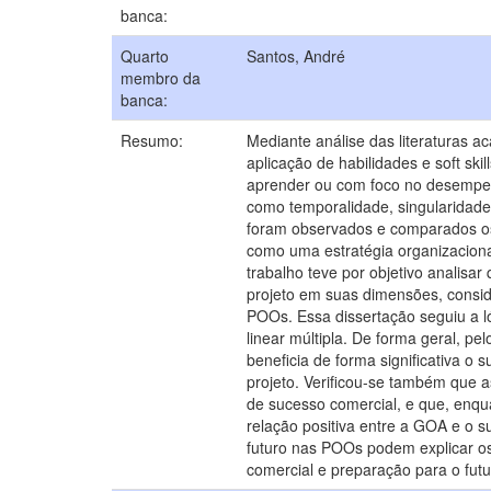
banca:
Quarto
Santos, André
membro da
banca:
Resumo:
Mediante análise das literaturas a
aplicação de habilidades e soft ski
aprender ou com foco no desempen
como temporalidade, singularidade 
foram observados e comparados os
como uma estratégia organizaciona
trabalho teve por objetivo analisa
projeto em suas dimensões, consid
POOs. Essa dissertação seguiu a l
linear múltipla. De forma geral, p
beneficia de forma significativa o
projeto. Verificou-se também que a
de sucesso comercial, e que, enqua
relação positiva entre a GOA e o su
futuro nas POOs podem explicar os
comercial e preparação para o futu