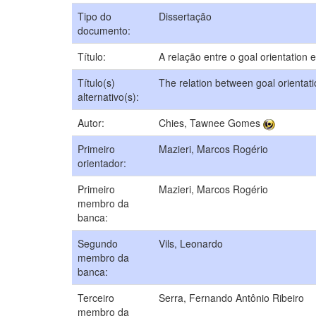
Tipo do
Dissertação
documento:
Título:
A relação entre o goal orientatio
Título(s)
The relation between goal orientati
alternativo(s):
Autor:
Chies, Tawnee Gomes
Primeiro
Mazieri, Marcos Rogério
orientador:
Primeiro
Mazieri, Marcos Rogério
membro da
banca:
Segundo
Vils, Leonardo
membro da
banca:
Terceiro
Serra, Fernando Antônio Ribeiro
membro da