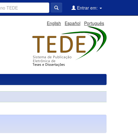
Entrar em:
English
Español
Português