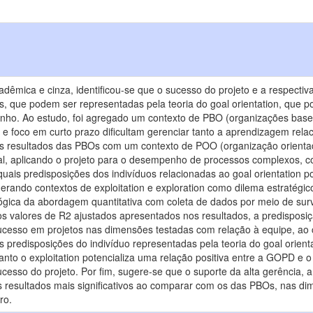
cadêmica e cinza, identificou-se que o sucesso do projeto e a respecti
lls, que podem ser representadas pela teoria do goal orientation, que 
ho. Ao estudo, foi agregado um contexto de PBO (organizações basead
e foco em curto prazo dificultam gerenciar tanto a aprendizagem relac
 resultados das PBOs com um contexto de POO (organização orientada
l, aplicando o projeto para o desempenho de processos complexos, co
r quais predisposições dos indivíduos relacionadas ao goal orientatio
erando contextos de exploitation e exploration como dilema estratég
ógica da abordagem quantitativa com coleta de dados por meio de sur
elos valores de R2 ajustados apresentados nos resultados, a predispos
 sucesso em projetos nas dimensões testadas com relação à equipe, ao 
s predisposições do indivíduo representadas pela teoria do goal orien
nto o exploitation potencializa uma relação positiva entre a GOPD e o
cesso do projeto. Por fim, sugere-se que o suporte da alta gerência, a
 resultados mais significativos ao comparar com os das PBOs, nas di
ro.