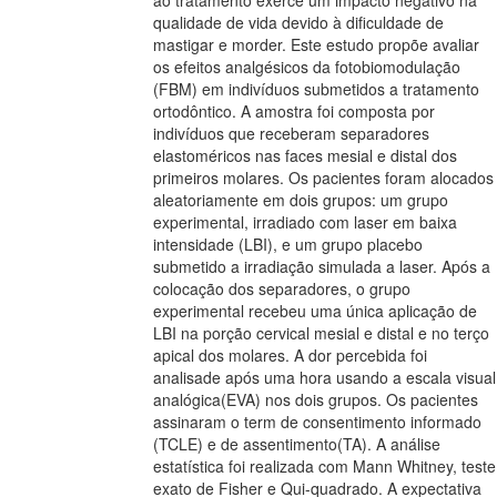
ao tratamento exerce um impacto negativo na
qualidade de vida devido à dificuldade de
mastigar e morder. Este estudo propõe avaliar
os efeitos analgésicos da fotobiomodulação
(FBM) em indivíduos submetidos a tratamento
ortodôntico. A amostra foi composta por
indivíduos que receberam separadores
elastoméricos nas faces mesial e distal dos
primeiros molares. Os pacientes foram alocados
aleatoriamente em dois grupos: um grupo
experimental, irradiado com laser em baixa
intensidade (LBI), e um grupo placebo
submetido a irradiação simulada a laser. Após a
colocação dos separadores, o grupo
experimental recebeu uma única aplicação de
LBI na porção cervical mesial e distal e no terço
apical dos molares. A dor percebida foi
analisade após uma hora usando a escala visual
analógica(EVA) nos dois grupos. Os pacientes
assinaram o term de consentimento informado
(TCLE) e de assentimento(TA). A análise
estatística foi realizada com Mann Whitney, teste
exato de Fisher e Qui-quadrado. A expectativa