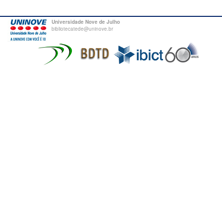
Universidade Nove de Julho
bibliotecatede@uninove.br