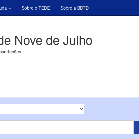
juda
Sobre o TEDE
Sobre a BDTD
de Nove de Julho
issertações