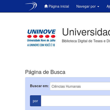
Página inicial
Navegar por
A
Skip
navigation
Universida
Biblioteca Digital de Teses e D
Página de Busca
Buscar em:
por