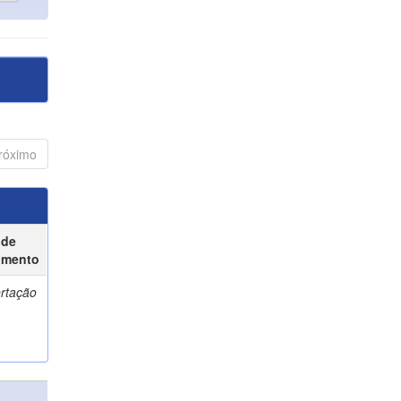
róximo
 de
umento
ertação