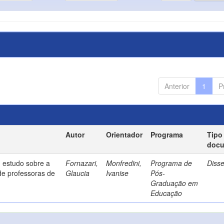
Anterior
1
P
Autor
Orientador
Programa
Tipo
doc
 estudo sobre a
Fornazari,
Monfredini,
Programa de
Diss
de professoras de
Glaucia
Ivanise
Pós-
Graduação em
Educação