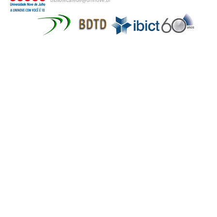
bibliotecatede@uninove.br