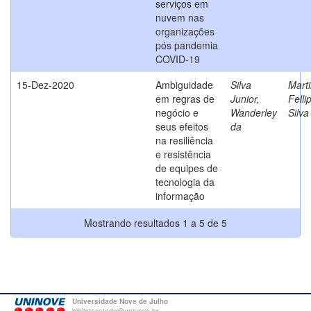
serviços em
nuvem nas
organizações
pós pandemia
COVID-19
15-Dez-2020
Ambiguidade
Silva
Marti
em regras de
Junior,
Felli
negócio e
Wanderley
Silva
seus efeitos
da
na resiliência
e resistência
de equipes de
tecnologia da
informação
Mostrando resultados 1 a 5 de 5
Universidade Nove de Julho