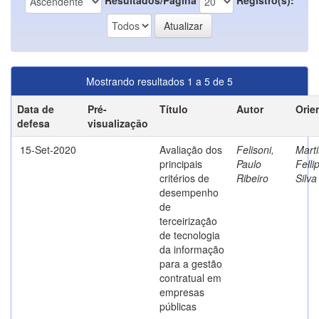
Mostrando resultados 1 a 5 de 5
Data de
Pré-
Título
Autor
Orie
defesa
visualização
15-Set-2020
Avaliação dos
Felisoni,
Marti
principais
Paulo
Felli
critérios de
Ribeiro
Silva
desempenho
de
terceirização
de tecnologia
da informação
para a gestão
contratual em
empresas
públicas