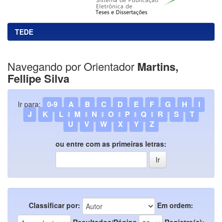
TEDE
Navegando por Orientador
Martins,
Fellipe Silva
0-9
A
B
C
D
E
F
G
H
I
Ir para:
J
K
L
M
N
O
P
Q
R
S
T
U
V
W
X
Y
Z
ou entre com as primeiras letras:
Classificar por:
Em ordem:
Resultados/Página
Registro(s):