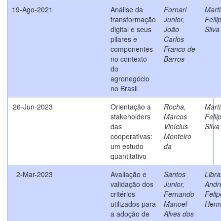
19-Ago-2021
Análise da
Fornari
Marti
transformação
Junior,
Felli
digital e seus
João
Silva
pilares e
Carlos
componentes
Franco de
no contexto
Barros
do
agronegócio
no Brasil
26-Jun-2023
Orientação a
Rocha,
Marti
stakeholders
Marcos
Felli
das
Vinícius
Silva
cooperativas:
Monteiro
um estudo
da
quantitativo
2-Mar-2023
Avaliação e
Santos
Libra
validação dos
Junior,
Andr
critérios
Fernando
Felip
utilizados para
Manoel
Henr
a adoção de
Alves dos