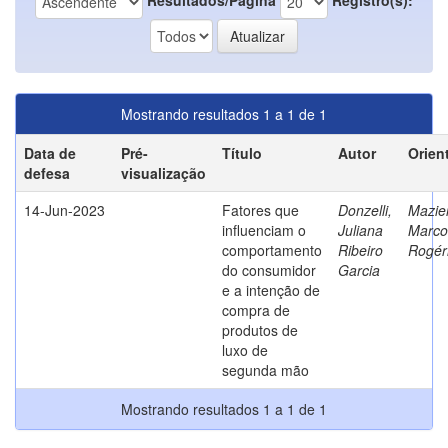
Mostrando resultados 1 a 1 de 1
Data de
Pré-
Título
Autor
Orien
defesa
visualização
14-Jun-2023
Fatores que
Donzelli,
Mazier
influenciam o
Juliana
Marco
comportamento
Ribeiro
Rogér
do consumidor
Garcia
e a intenção de
compra de
produtos de
luxo de
segunda mão
Mostrando resultados 1 a 1 de 1