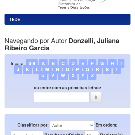
TEDE
Navegando por Autor
Donzelli, Juliana
Ribeiro Garcia
0-9
A
B
C
D
E
F
G
H
I
Ir para:
J
K
L
M
N
O
P
Q
R
S
T
U
V
W
X
Y
Z
ou entre com as primeiras letras:
Classificar por:
Em ordem:
Resultados/Página
Registro(s):