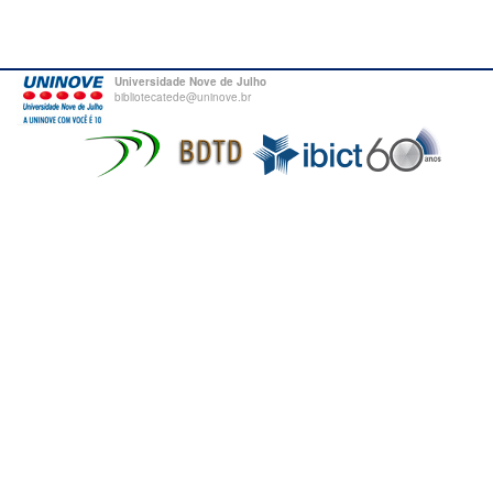
Universidade Nove de Julho
bibliotecatede@uninove.br