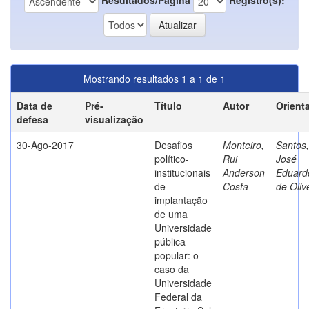
Mostrando resultados 1 a 1 de 1
Data de
Pré-
Título
Autor
Orient
defesa
visualização
30-Ago-2017
Desafios
Monteiro,
Santos,
político-
Rui
José
institucionais
Anderson
Eduard
de
Costa
de Oliv
implantação
de uma
Universidade
pública
popular: o
caso da
Universidade
Federal da