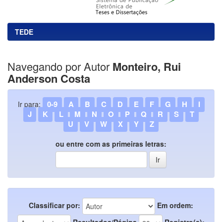
TEDE
Navegando por Autor
Monteiro, Rui
Anderson Costa
0-9
A
B
C
D
E
F
G
H
I
Ir para:
J
K
L
M
N
O
P
Q
R
S
T
U
V
W
X
Y
Z
ou entre com as primeiras letras:
Classificar por:
Em ordem:
Resultados/Página
Registro(s):