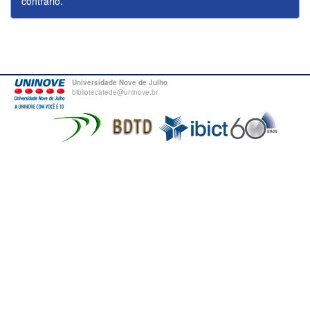
contrário.
Universidade Nove de Julho
bibliotecatede@uninove.br