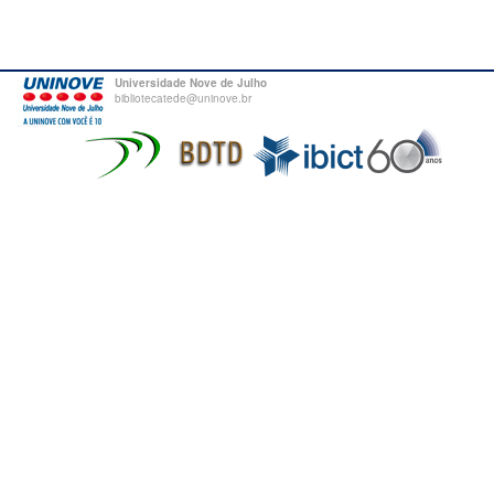
Universidade Nove de Julho
bibliotecatede@uninove.br