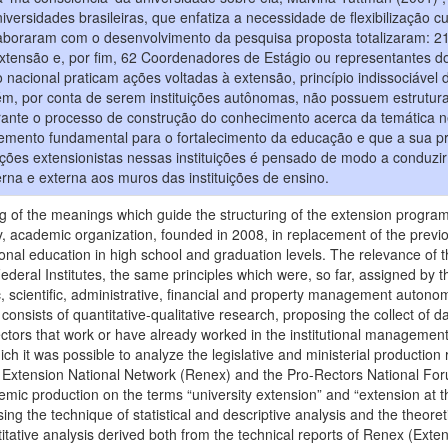
ersidades brasileiras, que enfatiza a necessidade de flexibilização cu
laboraram com o desenvolvimento da pesquisa proposta totalizaram: 21 
tensão e, por fim, 62 Coordenadores de Estágio ou representantes do
ório nacional praticam ações voltadas à extensão, princípio indissociá
m, por conta de serem instituições autônomas, não possuem estrutura
urante o processo de construção do conhecimento acerca da temática 
lemento fundamental para o fortalecimento da educação e que a sua pr
s ações extensionistas nessas instituições é pensado de modo a conduz
erna e externa aos muros das instituições de ensino.
 of the meanings which guide the structuring of the extension program a
 academic organization, founded in 2008, in replacement of the previo
ional education in high school and graduation levels. The relevance of t
Federal Institutes, the same principles which were, so far, assigned by t
ctic, scientific, administrative, financial and property management auton
onsists of quantitative-qualitative research, proposing the collect of dat
ctors that work or have already worked in the institutional management o
 it was possible to analyze the legislative and ministerial production 
 Extension National Network (Renex) and the Pro-Rectors National Forum
emic production on the terms “university extension” and “extension at th
sing the technique of statistical and descriptive analysis and the theore
itative analysis derived both from the technical reports of Renex (Ext