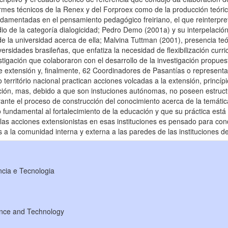
formes técnicos de la Renex y del Forproex como de la producción teórica 
damentadas en el pensamiento pedagógico freiriano, el que reinterpretó
 de la categoría dialogicidad; Pedro Demo (2001a) y su interpelación 
e la universidad acerca de ella; Malvina Tuttman (2001), presencia teóric
ersidades brasileñas, que enfatiza la necesidad de flexibilización curri
estigación que colaboraron con el desarrollo de la investigación propu
 extensión y, finalmente, 62 Coordinadores de Pasantías o representa
o território nacional practican acciones volcadas a la extensión, princíp
ción, mas, debido a que son instuciones autónomas, no poseen estruct
rante el proceso de construcción del conocimiento acerca de la temátic
fundamental al fortalecimiento de la educación y que su práctica está
e las acciones extensionistas en esas instituciones es pensado para co
os a la comunidad interna y externa a las paredes de las instituciones 
ncia e Tecnologia
ience and Technology