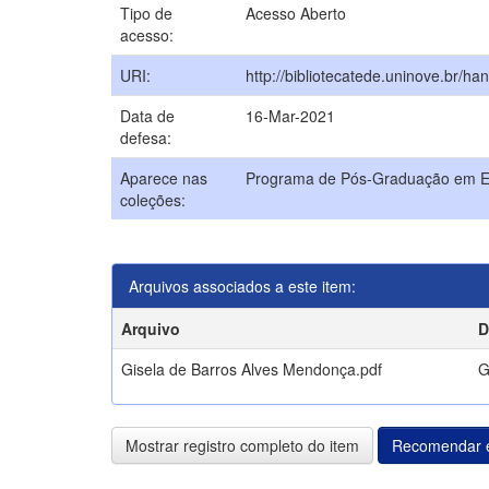
Tipo de
Acesso Aberto
acesso:
URI:
http://bibliotecatede.uninove.br/ha
Data de
16-Mar-2021
defesa:
Aparece nas
Programa de Pós-Graduação em 
coleções:
Arquivos associados a este item:
Arquivo
D
Gisela de Barros Alves Mendonça.pdf
G
Mostrar registro completo do item
Recomendar e