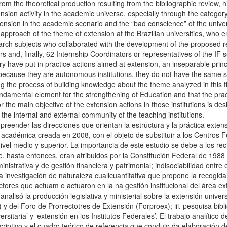
om the theoretical production resulting from the bibliographic review, h
ension activity in the academic universe, especially through the categ
xtension in the academic scenario and the “bad conscience” of the univer
al approach of the theme of extension at the Brazilian universities, who e
earch subjects who collaborated with the development of the proposed r
rs and, finally, 62 Internship Coordinators or representatives of the IF 
tory have put in practice actions aimed at extension, an inseparable prin
, because they are autonomous institutions, they do not have the same s
ng the process of building knowledge about the theme analyzed in this the
fundamental element for the strengthening of Education and that the pr
 the main objective of the extension actions in those institutions is d
 the internal and external community of the teaching institutions.
mpreender las direcciones que orientan la estructura y la práctica exten
 académica creada en 2008, con el objeto de substituir a los Centros F
vel medio y superior. La importancia de este estudio se debe a los rec
ue, hasta entonces, eran atribuidos por la Constitución Federal de 1988 
ministrativa y de gestión financiera y patrimonial; indisociabilidad entr
investigación de naturaleza cualicuantitativa que propone la recogida y
tores que actuam o actuaron en la na gestión institucional del área exte
alisó la producción legislativa y ministerial sobre la extensión univers
y del Foro de Prorrectotres de Extensión (Forproex); iii. pesquisa bibl
ersitaria’ y ‘extensión en los Institutos Federales’. El trabajo analítico
scriptivo y el cuadro teórico de referencia que condujo da elaboración de