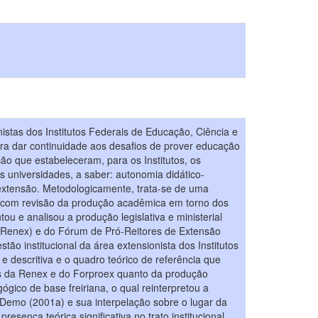
istas dos Institutos Federais de Educação, Ciência e
ra dar continuidade aos desafios de prover educação
ção que estabeleceram, para os Institutos, os
s universidades, a saber: autonomia didático-
 e extensão. Metodologicamente, trata-se de uma
ca, com revisão da produção acadêmica em torno dos
tou e analisou a produção legislativa e ministerial
o (Renex) e do Fórum de Pró-Reitores de Extensão
tão institucional da área extensionista dos Institutos
 e descritiva e o quadro teórico de referência que
icos da Renex e do Forproex quanto da produção
ógico de base freiriana, o qual reinterpretou a
 Demo (2001a) e sua interpelação sobre o lugar da
sença teórica significativa no trato institucional