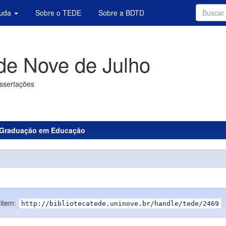
juda
Sobre o TEDE
Sobre a BDTD
de Nove de Julho
issertações
-Graduação em Educação
 item:
http://bibliotecatede.uninove.br/handle/tede/2469