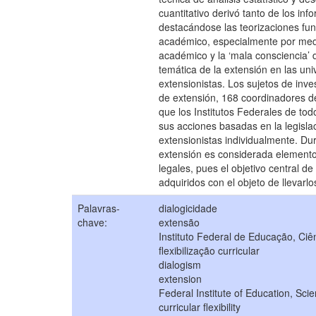
cuantitativo derivó tanto de los in
destacándose las teorizaciones fun
académico, especialmente por medio
académico y la ‘mala consciencia’ d
temática de la extensión en las univ
extensionistas. Los sujetos de inv
de extensión, 168 coordinadores de
que los Institutos Federales de tod
sus acciones basadas en la legisla
extensionistas individualmente. Du
extensión es considerada elemento 
legales, pues el objetivo central d
adquiridos con el objeto de llevarl
Palavras-
dialogicidade
chave:
extensão
Instituto Federal de Educação, Ciê
flexibilização curricular
dialogism
extension
Federal Institute of Education, Sc
curricular flexibility