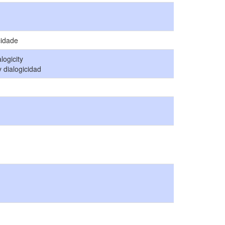
cidade
logicity
y dialogicidad