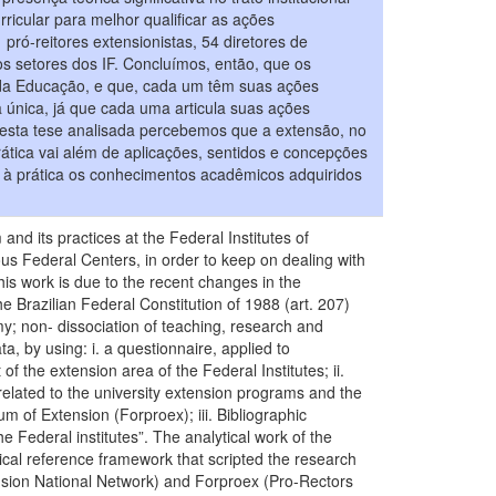
rricular para melhor qualificar as ações
pró-reitores extensionistas, 54 diretores de
s setores dos IF. Concluímos, então, que os
vel da Educação, e que, cada um têm suas ações
 única, já que cada uma articula suas ações
nesta tese analisada percebemos que a extensão, no
ática vai além de aplicações, sentidos e concepções
ir à prática os conhecimentos acadêmicos adquiridos
nd its practices at the Federal Institutes of
us Federal Centers, in order to keep on dealing with
his work is due to the recent changes in the
he Brazilian Federal Constitution of 1988 (art. 207)
omy; non- dissociation of teaching, research and
a, by using: i. a questionnaire, applied to
f the extension area of the Federal Institutes; ii.
related to the university extension programs and the
 of Extension (Forproex); iii. Bibliographic
e Federal institutes”. The analytical work of the
tical reference framework that scripted the research
ension National Network) and Forproex (Pro-Rectors