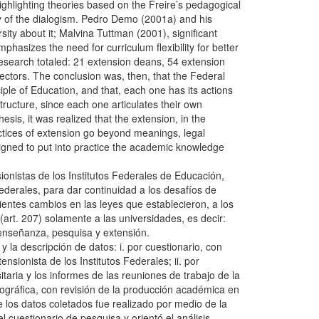
ighlighting theories based on the Freire’s pedagogical
ory of the dialogism. Pedro Demo (2001a) and his
sity about it; Malvina Tuttman (2001), significant
mphasizes the need for curriculum flexibility for better
esearch totaled: 21 extension deans, 54 extension
sectors. The conclusion was, then, that the Federal
ciple of Education, and that, each one has its actions
tructure, since each one articulates their own
sis, it was realized that the extension, in the
actices of extension go beyond meanings, legal
esigned to put into practice the academic knowledge
sionistas de los Institutos Federales de Educación,
ederales, para dar continuidad a los desafíos de
ientes cambios en las leyes que establecieron, a los
(art. 207) solamente a las universidades, es decir:
e enseñanza, pesquisa y extensión.
 la descripción de datos: i. por cuestionario, con
nsionista de los Institutos Federales; ii. por
itaria y los informes de las reuniones de trabajo de la
iográfica, con revisión de la producción académica en
 de los datos coletados fue realizado por medio de la
l cuestionario de pesquisa y orientó el análisis