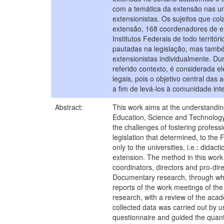
com a temática da extensão nas univ
extensionistas. Os sujeitos que co
extensão, 168 coordenadores de ex
Institutos Federais de todo territ
pautadas na legislação, mas també
extensionistas individualmente. D
referido contexto, é considerada e
legais, pois o objetivo central da
a fim de levá-los à comunidade int
Abstract:
This work aims at the understanding
Education, Science and Technology,
the challenges of fostering profess
legislation that determined, to the 
only to the universities, i.e.: dida
extension. The method in this work c
coordinators, directors and pro-dire
Documentary research, through which
reports of the work meetings of the
research, with a review of the acad
collected data was carried out by u
questionnaire and guided the quant