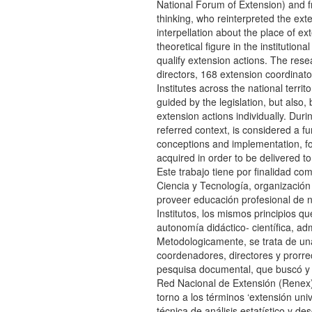
National Forum of Extension) and fr
thinking, who reinterpreted the ext
interpellation about the place of e
theoretical figure in the institution
qualify extension actions. The res
directors, 168 extension coordinato
Institutes across the national terri
guided by the legislation, but also
extension actions individually. Duri
referred context, is considered a 
conceptions and implementation, for
acquired in order to be delivered to
Este trabajo tiene por finalidad co
Ciencia y Tecnología, organización
proveer educación profesional de ni
Institutos, los mismos principios q
autonomía didáctico- científica, ad
Metodologicamente, se trata de una 
coordenadores, directores y prorrec
pesquisa documental, que buscó y an
Red Nacional de Extensión (Renex) 
torno a los términos ‘extensión univ
técnica de análisis estatístico y de