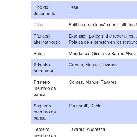
Tipo do
Tese
documento:
Título:
Política de extensão nos institutos
Título(s)
Extension policy in the federal inst
alternativo(s):
Política de extensión en los institu
Autor:
Mendonça, Gisela de Barros Alves
Primeiro
Gomes, Manuel Tavares
orientador:
Primeiro
Gomes, Manuel Tavares
membro da
banca:
Segundo
Pansarelli, Daniel
membro da
banca:
Terceiro
Tavares, Andrezza
membro da