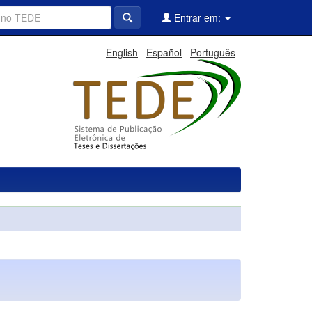
Entrar em:
English
Español
Português