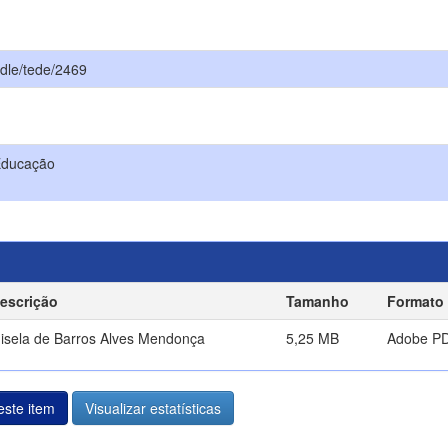
ndle/tede/2469
Educação
escrição
Tamanho
Formato
isela de Barros Alves Mendonça
5,25 MB
Adobe P
ste item
Visualizar estatísticas