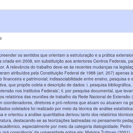
e
preender os sentidos que orientam a estruturação e a prática extension
 criada em 2008, em substituição aos anteriores Centros Federais, pa
rior. A relevância do trabalho deve-se às recentes mudanças na legisla
eram atribuídos pela Constituição Federal de 1988 (art. 207) apenas à
tão financeira e patrimonial; indissociabilidade entre ensino, pesquisa
tiva, que propõe coleta e descrição de dados: i. pesquisa bibliográfi
xtensão nos Institutos Federais’; ii. por pesquisa documental, que levan
e os relatórios das reuniões de trabalho da Rede Nacional de Extensã
com coordenadores, diretores e pró-reitores que atuam ou atuaram na ges
dados coletados foi realizado por meio da técnica de análise estatística
isa e orientou a análise quantitativa derivou tanto dos relatórios técn
iteratura, destacando-se as teorizações lastreadas no pensamento pedag
 acadêmico, especialmente por meio da categoria dialogicidade; Pedro
má consciência’ da universidade sobre ela; Malvina Tuttman (2001) , pre