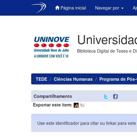
Página inicial
Navegar por
A
Skip
navigation
Universida
Biblioteca Digital de Teses e D
TEDE
Ciências Humanas
Programa de Pós
Compartilhamento
Exportar este item:
Use este identificador para citar ou linkar para este