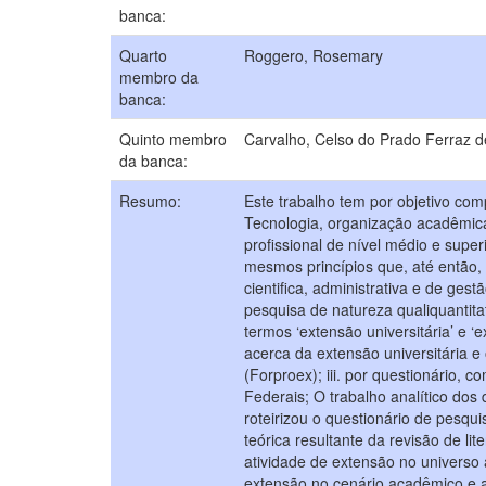
banca:
Quarto
Roggero, Rosemary
membro da
banca:
Quinto membro
Carvalho, Celso do Prado Ferraz d
da banca:
Resumo:
Este trabalho tem por objetivo com
Tecnologia, organização acadêmica
profissional de nível médio e supe
mesmos princípios que, até então, 
cientifica, administrativa e de ges
pesquisa de natureza qualiquantita
termos ‘extensão universitária’ e ‘e
acerca da extensão universitária 
(Forproex); iii. por questionário, 
Federais; O trabalho analítico dos 
roteirizou o questionário de pesqu
teórica resultante da revisão de l
atividade de extensão no universo
extensão no cenário acadêmico e a ‘