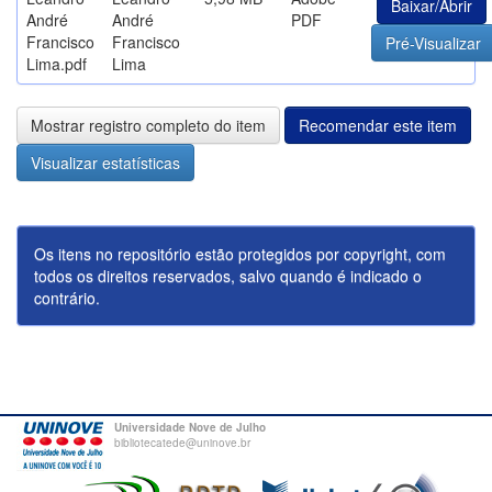
Baixar/Abrir
André
André
PDF
Francisco
Francisco
Pré-Visualizar
Lima.pdf
Lima
Mostrar registro completo do item
Recomendar este item
Visualizar estatísticas
Os itens no repositório estão protegidos por copyright, com
todos os direitos reservados, salvo quando é indicado o
contrário.
Universidade Nove de Julho
bibliotecatede@uninove.br